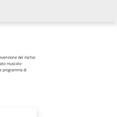
venzione del rischio
arato muscolo-
one programma di