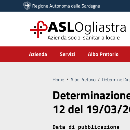
Vai ai contenuti
Regione Autonoma della Sardegna
Vai al menu di navigazione
Vai al footer
ASL
Ogliastra
Azienda socio-sanitaria locale
Submenu
Azienda
Servizi
Albo Pretorio
Home
/
Albo Pretorio
/
Determine Diri
Determinazione 
12 del 19/03/
Data di pubblicazione