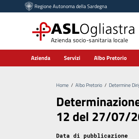
Vai ai contenuti
Regione Autonoma della Sardegna
Vai al menu di navigazione
Vai al footer
ASL
Ogliastra
Azienda socio-sanitaria locale
Submenu
Azienda
Servizi
Albo Pretorio
Home
/
Albo Pretorio
/
Determine Diri
Determinazione 
12 del 27/07/
Data di pubblicazione