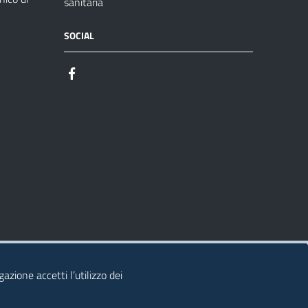
sanitaria
SOCIAL
azione accetti l’utilizzo dei
© 2026 Regione Autonoma della Sardegna