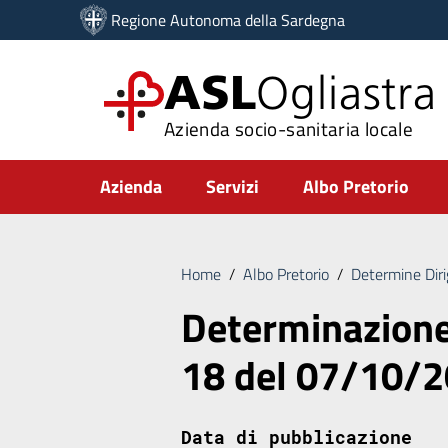
Vai ai contenuti
Regione Autonoma della Sardegna
Vai al menu di navigazione
Vai al footer
ASL
Ogliastra
Azienda socio-sanitaria locale
Submenu
Azienda
Servizi
Albo Pretorio
Home
/
Albo Pretorio
/
Determine Diri
Determinazione 
18 del 07/10/
Data di pubblicazione