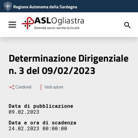
Vai ai contenuti
Regione Autonoma della Sardegna
Vai al menu di navigazione
Vai al footer
ASL
Ogliastra
Toggle navigation
Azienda socio-sanitaria locale
Determinazione Dirigenziale
n. 3 del 09/02/2023
Condividi
Vedi azioni
Data di pubblicazione
09.02.2023
Data e ora di scadenza
24.02.2023 00:00:00