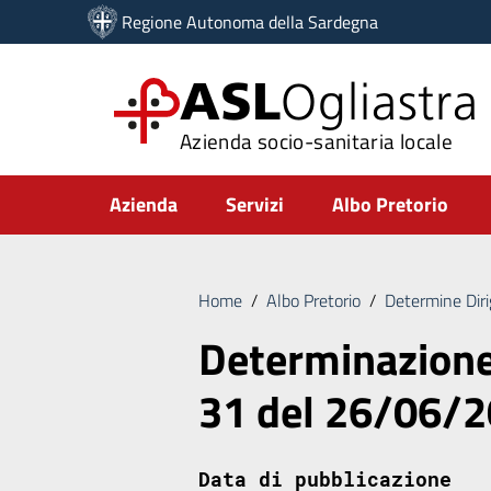
Vai ai contenuti
Regione Autonoma della Sardegna
Vai al menu di navigazione
Vai al footer
ASL
Ogliastra
Azienda socio-sanitaria locale
Submenu
Azienda
Servizi
Albo Pretorio
Home
/
Albo Pretorio
/
Determine Diri
Determinazione 
31 del 26/06/
Data di pubblicazione