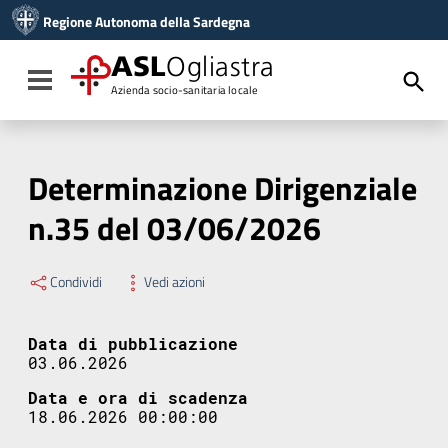
Vai ai contenuti
Regione Autonoma della Sardegna
Vai al menu di navigazione
Vai al footer
ASL
Ogliastra
Toggle navigation
Azienda socio-sanitaria locale
Determinazione Dirigenziale
n.35 del 03/06/2026
Condividi
Vedi azioni
Data di pubblicazione
03.06.2026
Data e ora di scadenza
18.06.2026 00:00:00