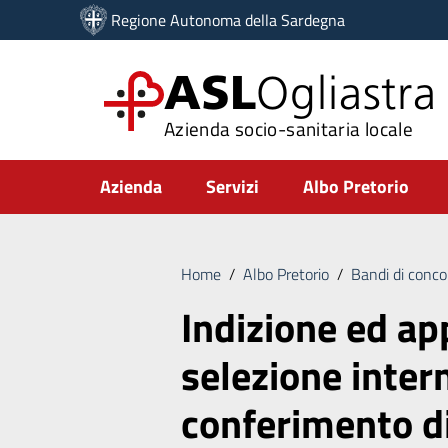
Vai ai contenuti
Regione Autonoma della Sardegna
Vai al menu di navigazione
Vai al footer
ASL
Ogliastra
Azienda socio-sanitaria locale
Submenu
Azienda
Servizi
Albo Pretorio
Home
/
Albo Pretorio
/
Bandi di conco
Indizione ed ap
selezione intern
conferimento di