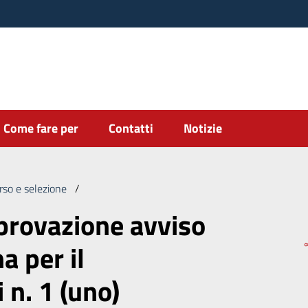
Come fare per
Contatti
Notizie
rso e selezione
/
Indizione ed approvazione avviso selezione interna 
provazione avviso
a per il
 n. 1 (uno)