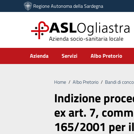
Vai ai contenuti
Regione Autonoma della Sardegna
Vai al menu di navigazione
Vai al footer
ASL
Ogliastra
Azienda socio-sanitaria locale
Submenu
Azienda
Servizi
Albo Pretorio
Home
/
Albo Pretorio
/
Bandi di conco
Indizione proc
ex art. 7, comma
165/2001 per il