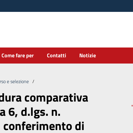
Come fare per
Contatti
Notizie
rso e selezione
/
Indizione procedura comparativa ex art. 7, comma 
edura comparativa
 6, d.lgs. n.
 conferimento di