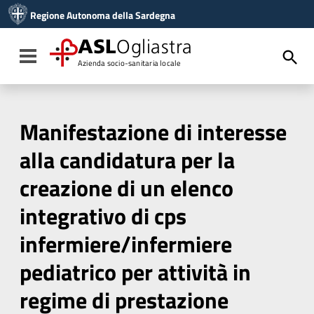
Vai ai contenuti
Regione Autonoma della Sardegna
Vai al menu di navigazione
Vai al footer
ASL
Ogliastra
Toggle navigation
Azienda socio-sanitaria locale
Manifestazione di interesse
alla candidatura per la
creazione di un elenco
integrativo di cps
infermiere/infermiere
pediatrico per attività in
regime di prestazione