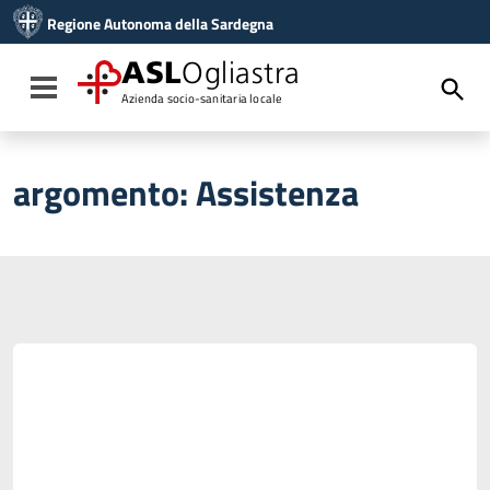
Vai ai contenuti
Regione Autonoma della Sardegna
Vai al menu di navigazione
Vai al footer
ASL
Ogliastra
Toggle navigation
Azienda socio-sanitaria locale
argomento:
Assistenza