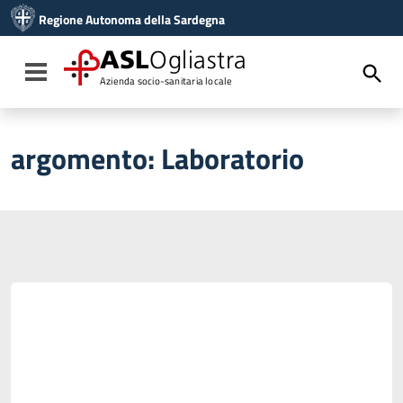
Vai ai contenuti
Regione Autonoma della Sardegna
Vai al menu di navigazione
Vai al footer
ASL
Ogliastra
Toggle navigation
Azienda socio-sanitaria locale
argomento:
Laboratorio