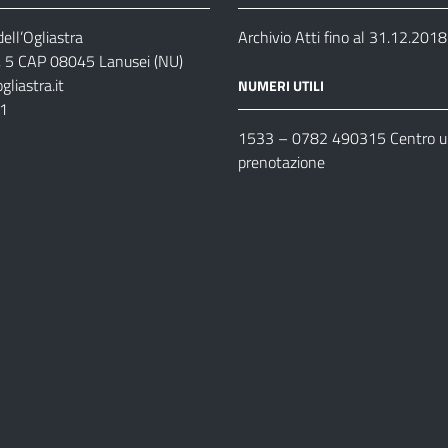
ell’Ogliastra
Archivio Atti fino al 31.12.2018
s, 5 CAP 08045 Lanusei (NU)
liastra.it
NUMERI UTILI
11
1533 –
0782 490315
Centro un
prenotazione