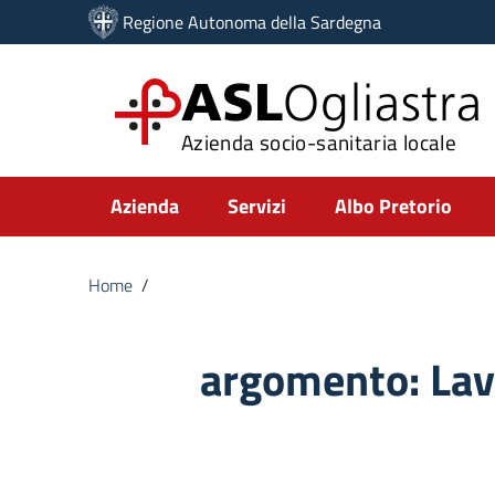
Vai ai contenuti
Regione Autonoma della Sardegna
Vai al menu di navigazione
Vai al footer
ASL
Ogliastra
Azienda socio-sanitaria locale
Submenu
Azienda
Servizi
Albo Pretorio
Home
/
argomento:
Lav