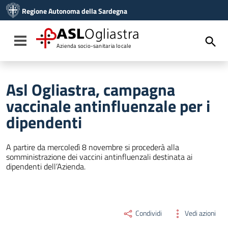
Vai ai contenuti
Regione Autonoma della Sardegna
Vai al menu di navigazione
Vai al footer
ASL
Ogliastra
Toggle navigation
Azienda socio-sanitaria locale
Asl Ogliastra, campagna
vaccinale antinfluenzale per i
dipendenti
A partire da mercoledì 8 novembre si procederà alla
somministrazione dei vaccini antinfluenzali destinata ai
dipendenti dell’Azienda.
Condividi
Vedi azioni