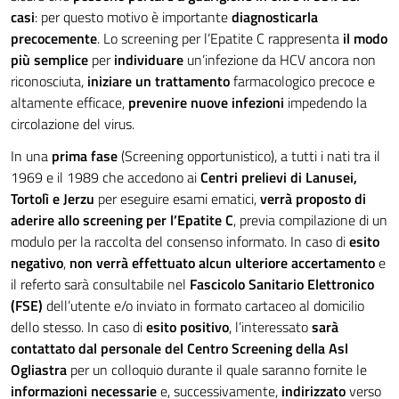
casi
: per questo motivo è importante
diagnosticarla
precocemente
. Lo screening per l’Epatite C rappresenta
il modo
più semplice
per
individuare
un’infezione da HCV ancora non
riconosciuta,
iniziare un trattamento
farmacologico precoce e
altamente efficace,
prevenire nuove infezioni
impedendo la
circolazione del virus.
In una
prima fase
(Screening opportunistico), a tutti i nati tra il
1969 e il 1989 che accedono ai
Centri prelievi di Lanusei,
Tortolì e Jerzu
per eseguire esami ematici,
verrà proposto di
aderire allo screening per l’Epatite C
, previa compilazione di un
modulo per la raccolta del consenso informato. In caso di
esito
negativo
,
non verrà effettuato alcun ulteriore accertamento
e
il referto sarà consultabile nel
Fascicolo Sanitario Elettronico
(FSE)
dell’utente e/o inviato in formato cartaceo al domicilio
dello stesso. In caso di
esito positivo
, l’interessato
sarà
contattato dal personale del Centro Screening della Asl
Ogliastra
per un colloquio durante il quale saranno fornite le
informazioni necessarie
e, successivamente,
indirizzato
verso