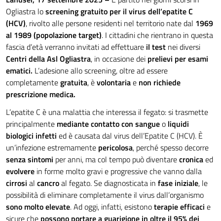
Ogliastra lo
screening gratuito per il virus dell’epatite C
(HCV)
, rivolto alle persone residenti nel territorio nate dal
1969
al 1989 (popolazione target)
. I cittadini che rientrano in questa
fascia d’età verranno invitati ad effettuare
il test
nei diversi
Centri della Asl Ogliastra
, in occasione dei
prelievi per esami
ematici.
L’adesione allo screening, oltre ad essere
completamente
gratuita
, è
volontaria
e
non richiede
prescrizione medica.
L’epatite C è una malattia che interessa il fegato: si trasmette
principalmente
mediante contatto con sangue
o
liquidi
biologici infetti
ed è causata dal virus dell’Epatite C (HCV). È
un’infezione estremamente
pericolosa
, perché spesso decorre
senza sintomi
per anni, ma col tempo può diventare
cronica
ed
evolvere
in forme molto gravi e progressive che vanno dalla
cirrosi
al
cancro
al fegato. Se diagnosticata in
fase iniziale
, le
possibilità di eliminare completamente il virus dall’organismo
sono molto elevate
. Ad oggi, infatti, esistono
terapie efficaci
e
sicure che
possono portare a guarigione in oltre il 95% dei