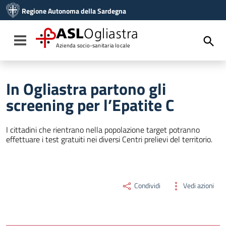
Vai ai contenuti
Regione Autonoma della Sardegna
Vai al menu di navigazione
Vai al footer
ASL
Ogliastra
Toggle navigation
Azienda socio-sanitaria locale
In Ogliastra partono gli
screening per l’Epatite C
I cittadini che rientrano nella popolazione target potranno
effettuare i test gratuiti nei diversi Centri prelievi del territorio.
Condividi
Vedi azioni