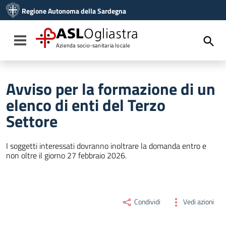
Vai ai contenuti
Regione Autonoma della Sardegna
Vai al menu di navigazione
Vai al footer
ASL
Ogliastra
Toggle navigation
Azienda socio-sanitaria locale
Avviso per la formazione di un
elenco di enti del Terzo
Settore
I soggetti interessati dovranno inoltrare la domanda entro e
non oltre il giorno 27 febbraio 2026.
Condividi
Vedi azioni