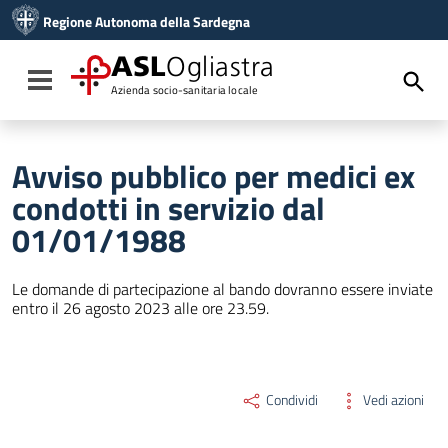
Vai ai contenuti
Regione Autonoma della Sardegna
Vai al menu di navigazione
Vai al footer
ASL
Ogliastra
Toggle navigation
Azienda socio-sanitaria locale
Avviso pubblico per medici ex
condotti in servizio dal
01/01/1988
Le domande di partecipazione al bando dovranno essere inviate
entro il 26 agosto 2023 alle ore 23.59.
Condividi
Vedi azioni