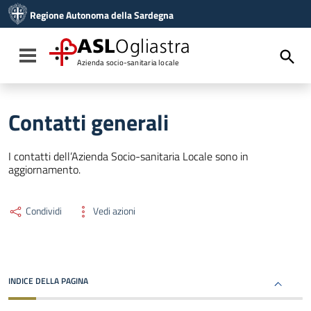
Vai ai contenuti
Regione Autonoma della Sardegna
Vai al menu di navigazione
Vai al footer
ASL
Ogliastra
Toggle navigation
Azienda socio-sanitaria locale
Contatti generali
I contatti dell’Azienda Socio-sanitaria Locale sono in
aggiornamento.
Condividi
Vedi azioni
INDICE DELLA PAGINA