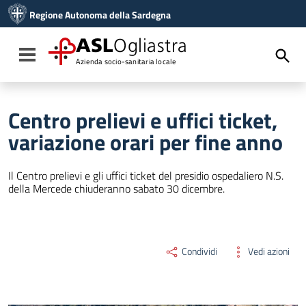
Vai ai contenuti
Regione Autonoma della Sardegna
Vai al menu di navigazione
Vai al footer
ASL
Ogliastra
Toggle navigation
Azienda socio-sanitaria locale
Centro prelievi e uffici ticket,
variazione orari per fine anno
Il Centro prelievi e gli uffici ticket del presidio ospedaliero N.S.
della Mercede chiuderanno sabato 30 dicembre.
Condividi
Vedi azioni