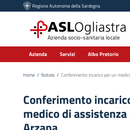
Vai ai contenuti
Regione Autonoma della Sardegna
Vai al menu di navigazione
Vai al footer
ASL
Ogliastra
Azienda socio-sanitaria locale
Submenu
Azienda
Servizi
Albo Pretorio
Home
/
Notizie
/
Conferimento incarico per un medico
Conferimento incaric
medico di assistenza
Arzana