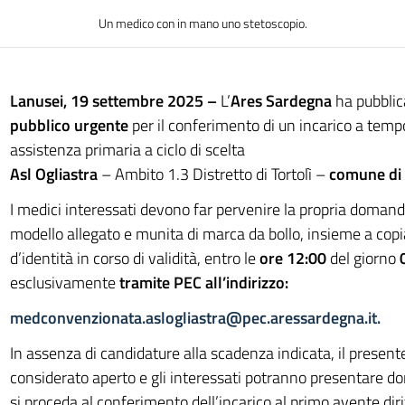
Un medico con in mano uno stetoscopio.
Lanusei, 19 settembre 2025 –
L’
Ares Sardegna
ha pubblic
pubblico urgente
per il conferimento di un incarico a temp
assistenza primaria a ciclo di scelta
Asl Ogliastra
– Ambito 1.3 Distretto di Tortolì –
comune di
I medici interessati devono far pervenire la propria domand
modello allegato e munita di marca da bollo, insieme a co
d’identità in corso di validità, entro le
ore 12:00
del giorno
0
esclusivamente
tramite PEC all’indirizzo:
medconvenzionata.aslogliastra@pec.aressardegna.it
.
In assenza di candidature alla scadenza indicata, il present
considerato aperto e gli interessati potranno presentare 
si proceda al conferimento dell’incarico al primo avente dir