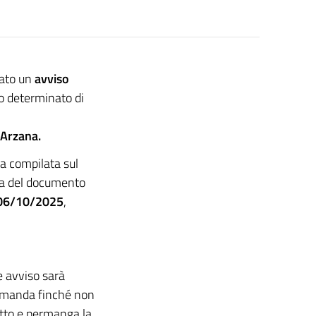
ato un
avviso
o determinato di
 Arzana.
a compilata sul
pia del documento
6/10/2025
,
e avviso sarà
domanda finché non
itto e permanga la