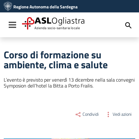
Vai ai contenuti
Regione Autonoma della Sardegna
Vai al menu di navigazione
Vai al footer
ASL
Ogliastra
Toggle navigation
Azienda socio-sanitaria locale
Corso di formazione su
ambiente, clima e salute
L’evento è previsto per venerdì 13 dicembre nella sala convegni
Symposion dell’hotel la Bitta a Porto Frailis.
Condividi
Vedi azioni