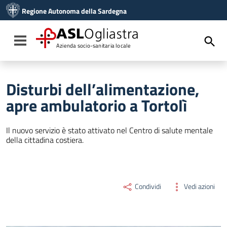
Vai ai contenuti
Regione Autonoma della Sardegna
Vai al menu di navigazione
Vai al footer
ASL
Ogliastra
Toggle navigation
Azienda socio-sanitaria locale
Disturbi dell’alimentazione,
apre ambulatorio a Tortolì
Il nuovo servizio è stato attivato nel Centro di salute mentale
della cittadina costiera.
Condividi
Vedi azioni