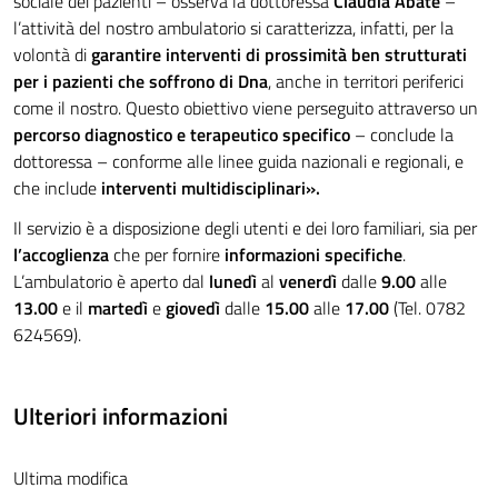
sociale dei pazienti – osserva la dottoressa
Claudia Abate
–
l’attività del nostro ambulatorio si caratterizza, infatti, per la
volontà di
garantire interventi di prossimità ben strutturati
per i pazienti che soffrono di Dna
, anche in territori periferici
come il nostro. Questo obiettivo viene perseguito attraverso un
percorso diagnostico e terapeutico specifico
– conclude la
dottoressa – conforme alle linee guida nazionali e regionali, e
che include
interventi multidisciplinari».
Il servizio è a disposizione degli utenti e dei loro familiari, sia per
l’accoglienza
che per fornire
informazioni specifiche
.
L’ambulatorio è aperto dal
lunedì
al
venerdì
dalle
9.00
alle
13.00
e il
martedì
e
giovedì
dalle
15.00
alle
17.00
(Tel. 0782
624569).
Ulteriori informazioni
Ultima modifica