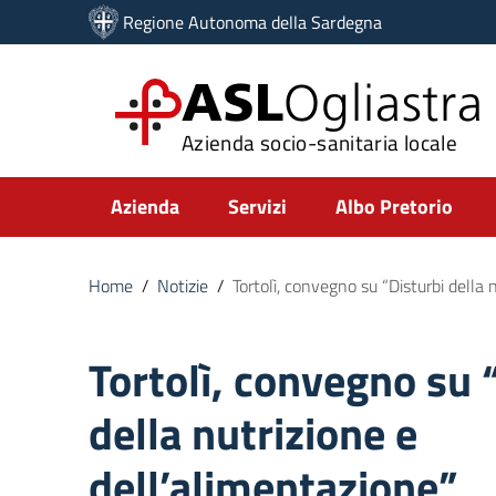
Vai ai contenuti
Regione Autonoma della Sardegna
Vai al menu di navigazione
Vai al footer
ASL
Ogliastra
Azienda socio-sanitaria locale
Submenu
Azienda
Servizi
Albo Pretorio
Home
/
Notizie
/
Tortolì, convegno su “Disturbi della 
Tortolì, convegno su 
della nutrizione e
dell’alimentazione”