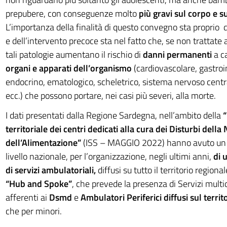
prepubere, con conseguenze molto
più gravi sul corpo e s
L’importanza della finalità di questo convegno sta proprio d
e dell’intervento precoce sta nel fatto che, se non trattat
tali patologie aumentano il rischio di
danni permanenti
a ca
organi e apparati dell’organismo
(cardiovascolare, gastroi
endocrino, ematologico, scheletrico, sistema nervoso centr
ecc.) che possono portare, nei casi più severi, alla morte.
I dati presentati dalla Regione Sardegna, nell’ambito della
territoriale dei centri dedicati alla cura dei Disturbi della
dell’Alimentazione”
(ISS – MAGGIO 2022) hanno avuto un 
livello nazionale, per l’organizzazione, negli ultimi anni,
di 
di servizi ambulatoriali,
diffusi su tutto il territorio region
“Hub and Spoke”
, che prevede la presenza di Servizi multid
afferenti ai
Dsmd
e
Ambulatori Periferici diffusi sul territ
che per minori.