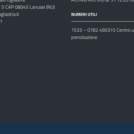
s, 5 CAP 08045 Lanusei (NU)
liastra.it
NUMERI UTILI
11
1533 –
0782 490315
Centro un
prenotazione