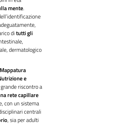
ulla mente
.
ell’identificazione
e adeguatamente,
rico di
tutti gli
ntestinale,
ale, dermatologico
“Mappatura
 Nutrizione e
grande riscontro a
una rete capillare
ale, con un sistema
isciplinari centrali
orio
, sia per adulti