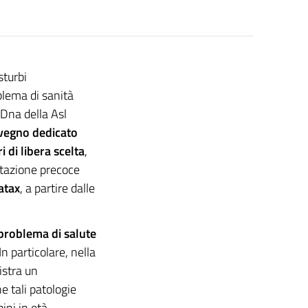
isturbi
blema di sanità
 Dna della Asl
vegno dedicato
 di libera scelta
,
ettazione precoce
atax
, a partire dalle
problema di salute
 particolare, nella
istra un
he tali patologie
ini in età