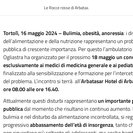
Le Rocce rosse di Arbatax.
Tortolì, 16 maggio 2024 – Bulimia, obesità, anoressia
: i d
dell’alimentazione e della nutrizione rappresentano un pro
pubblica di crescente importanza. Per questo l’ambulatorio
Ogliastra ha organizzato per il prossimo
18 maggio
un con
esclusivamente ai medici di medicina generale e ai pediatri
finalizzato alla sensibilizzazione e formazione per l’interc
del problema. L’incontro si terrà all’
Arbatasar Hotel di Arb
ore 08.00 alle ore 16.40.
Attualmente questi disturbi rappresentano
un importante 
pubblica
dal momento che risultano in continuo aumento. In
bulimia e nel disturbo da alimentazione incontrollata, si reg
progressivo
abbassamento dell’età di insorgenza
, tanto c
non riguardano più soltanto gli adolescenti, ma anche bamb