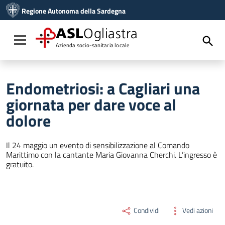
Vai ai contenuti
Regione Autonoma della Sardegna
Vai al menu di navigazione
Vai al footer
ASL
Ogliastra
Toggle navigation
Azienda socio-sanitaria locale
Endometriosi: a Cagliari una
giornata per dare voce al
dolore
Il 24 maggio un evento di sensibilizzazione al Comando
Marittimo con la cantante Maria Giovanna Cherchi. L’ingresso è
gratuito.
Condividi
Vedi azioni