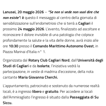
Lanusei, 20 maggio 2026
–
“Se non si vede non vuol dire che
non esiste”
: è
questo il messaggio al centro della giornata di
sensibilizzazione sull’endometriosi che si terrà a
Cagliari
il
prossimo
24 maggio 2026
. L’evento, finalizzato ad ascoltare e
riconoscere il dolore invisibile di una patologia che colpisce
profondamente la salute e la vita delle donne, avrà inizio alle
ore
10:30
presso il
Comando Marittimo Autonomo Ovest
, in
Piazza Marinai d’Italia n° 1.
Organizzata dal
Rotary Club Cagliari Nord
, dall’
Università degli
Studi di Cagliari
e da
Isolarte
, l’iniziativa vedrà la
partecipazione, in veste di madrina d’eccezione, della nota
cantante
Maria Giovanna Cherchi.
L’appuntamento, patrocinato e sostenuto da numerose realtà
locali, è a ingresso
libero
e
gratuito
. Per accedere ai locali
dell’Ammiragliato l’ingresso è situato dalla
Passeggiata di Su
Siccu.