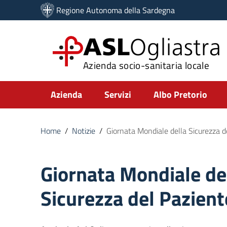
Vai ai contenuti
Regione Autonoma della Sardegna
Vai al menu di navigazione
Vai al footer
ASL
Ogliastra
Azienda socio-sanitaria locale
Submenu
Azienda
Servizi
Albo Pretorio
Home
/
Notizie
/
Giornata Mondiale della Sicurezza 
Giornata Mondiale de
Sicurezza del Pazien