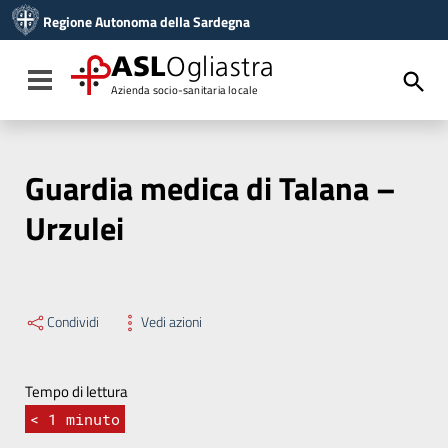
Vai ai contenuti
Regione Autonoma della Sardegna
Vai al menu di navigazione
Vai al footer
ASL
Ogliastra
Toggle navigation
Azienda socio-sanitaria locale
Guardia medica di Talana –
Urzulei
Condividi
Vedi azioni
Tempo di lettura
< 1
minuto