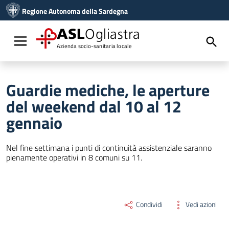
Vai ai contenuti
Regione Autonoma della Sardegna
Vai al menu di navigazione
Vai al footer
ASL
Ogliastra
Toggle navigation
Azienda socio-sanitaria locale
Guardie mediche, le aperture
del weekend dal 10 al 12
gennaio
Nel fine settimana i punti di continuità assistenziale saranno
pienamente operativi in 8 comuni su 11.
Condividi
Vedi azioni