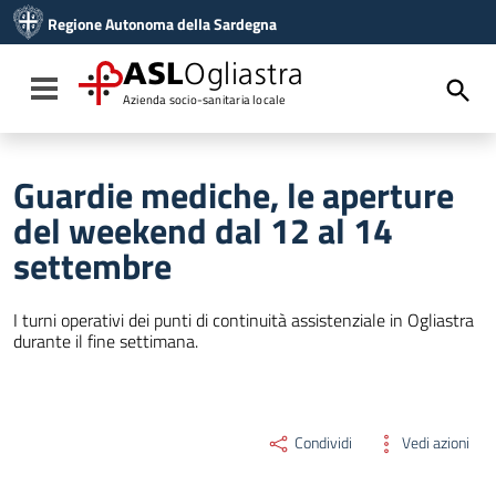
Vai ai contenuti
Regione Autonoma della Sardegna
Vai al menu di navigazione
Vai al footer
ASL
Ogliastra
Toggle navigation
Azienda socio-sanitaria locale
Guardie mediche, le aperture
del weekend dal 12 al 14
settembre
I turni operativi dei punti di continuità assistenziale in Ogliastra
durante il fine settimana.
Condividi
Vedi azioni