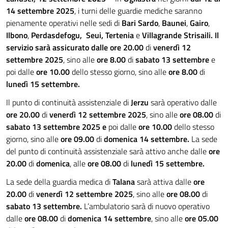
14 settembre 2025
, i turni delle guardie mediche saranno
pienamente operativi nelle sedi di
Bari Sardo
,
Baunei
,
Gairo
,
Ilbono
,
Perdasdefogu, Seui, Tertenia
e
Villagrande Strisaili. Il
servizio sarà assicurato dalle ore 20.00
di
venerdì 12
settembre 2025
, sino alle
ore 8.00
di
sabato 13 settembre
e
poi dalle
ore 10.00
dello stesso giorno, sino alle
ore 8.00
di
lunedì 15 settembre.
Il punto di continuità assistenziale di
Jerzu
sarà operativo dalle
ore 20.00
di
venerdì 12 settembre 2025
, sino alle
ore 08.00
di
sabato 13 settembre 2025 e
poi dalle
ore 10.00
dello stesso
giorno, sino alle
ore 09.00
di
domenica 14 settembre.
La sede
del punto di continuità assistenziale sarà attivo anche dalle
ore
20.00
di
domenica
, alle
ore 08.00
di
lunedì 15 settembre.
La sede della guardia medica di
Talana
sarà attiva dalle
ore
20.00
di
venerdì 12 settembre
2025
, sino alle
ore 08.00
di
sabato 13 settembre.
L’ambulatorio sarà di nuovo operativo
dalle
ore 08.00
di
domenica 14 settembre
, sino alle
ore 05.00