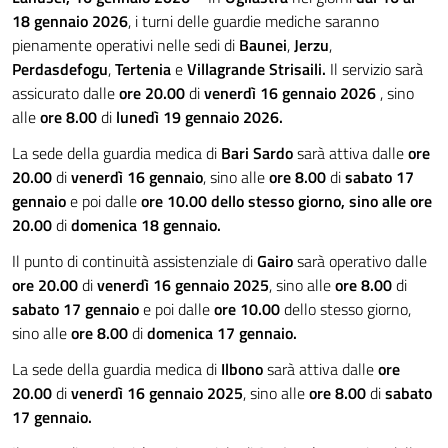
18 gennaio 2026
, i turni delle guardie mediche saranno
pienamente operativi nelle sedi di
Baunei
,
Jerzu
,
Perdasdefogu
,
Tertenia
e
Villagrande Strisaili.
Il servizio sarà
assicurato dalle
ore 20.00
di
venerdì 16 gennaio 2026
, sino
alle
ore 8.00
di
lunedì 19 gennaio 2026.
La sede della guardia medica di
Bari Sardo
sarà attiva dalle
ore
20.00
di
venerdì 16 gennaio
, sino alle
ore 8.00
di
sabato 17
gennaio
e poi dalle
ore 10.00 dello stesso giorno, sino alle
ore
20.00
di
domenica 18 gennaio.
Il punto di continuità assistenziale di
Gairo
sarà operativo dalle
ore 20.00
di
venerdì 16 gennaio
2025
, sino alle
ore 8.00
di
sabato 17 gennaio
e poi dalle
ore 10.00
dello stesso giorno,
sino alle
ore 8.00
di
domenica 17 gennaio.
La sede della guardia medica di
Ilbono
sarà attiva dalle
ore
20.00
di
venerdì 16 gennaio
2025
, sino alle
ore 8.00
di
sabato
17 gennaio.