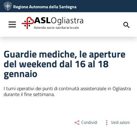
Vai ai contenuti
Regione Autonoma della Sardegna
Vai al menu di navigazione
Vai al footer
ASL
Ogliastra
Toggle navigation
Azienda socio-sanitaria locale
Guardie mediche, le aperture
del weekend dal 16 al 18
gennaio
I turni operativi dei punti di continuità assistenziale in Ogliastra
durante il fine settimana.
Condividi
Vedi azioni