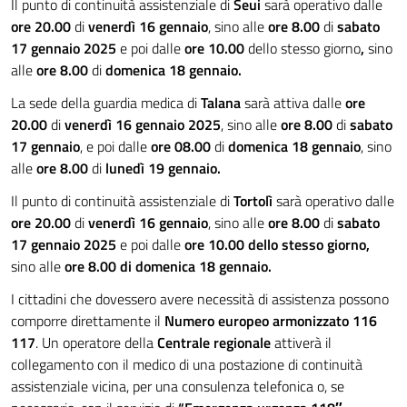
Il punto di continuità assistenziale di
Seui
sarà operativo dalle
ore 20.00
di
venerdì 16 gennaio
, sino alle
ore 8.00
di
sabato
17 gennaio
2025
e poi dalle
ore 10.00
dello stesso giorno
,
sino
alle
ore 8.00
di
domenica 18 gennaio.
La sede della guardia medica di
Talana
sarà attiva dalle
ore
20.00
di
venerdì 16 gennaio
2025
, sino alle
ore 8.00
di
sabato
17 gennaio
, e poi dalle
ore 08.00
di
domenica 18 gennaio
, sino
alle
ore 8.00
di
lunedì 19 gennaio.
Il punto di continuità assistenziale di
Tortolì
sarà operativo dalle
ore 20.00
di
venerdì 16 gennaio
, sino alle
ore 8.00
di
sabato
17 gennaio
2025
e poi dalle
ore 10.00 dello stesso giorno,
sino alle
ore 8.00 di domenica 18 gennaio.
I cittadini che dovessero avere necessità di assistenza possono
comporre direttamente il
Numero europeo armonizzato 116
117
. Un operatore della
Centrale regionale
attiverà il
collegamento con il medico di una postazione di continuità
assistenziale vicina, per una consulenza telefonica o, se