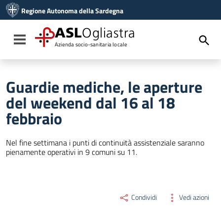
Vai ai contenuti
Regione Autonoma della Sardegna
Vai al menu di navigazione
Vai al footer
ASL
Ogliastra
Toggle navigation
Azienda socio-sanitaria locale
Guardie mediche, le aperture
del weekend dal 16 al 18
febbraio
Nel fine settimana i punti di continuità assistenziale saranno
pienamente operativi in 9 comuni su 11.
Condividi
Vedi azioni