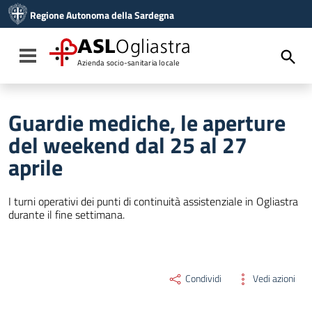
Vai ai contenuti
Regione Autonoma della Sardegna
Vai al menu di navigazione
Vai al footer
ASL
Ogliastra
Toggle navigation
Azienda socio-sanitaria locale
Guardie mediche, le aperture
del weekend dal 25 al 27
aprile
I turni operativi dei punti di continuità assistenziale in Ogliastra
durante il fine settimana.
Condividi
Vedi azioni