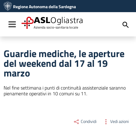
Vai ai contenuti
Regione Autonoma della Sardegna
Vai al menu di navigazione
Vai al footer
ASL
Ogliastra
Toggle navigation
Azienda socio-sanitaria locale
Guardie mediche, le aperture
del weekend dal 17 al 19
marzo
Nel fine settimana i punti di continuità assistenziale saranno
pienamente operativi in 10 comuni su 11.
Condividi
Vedi azioni