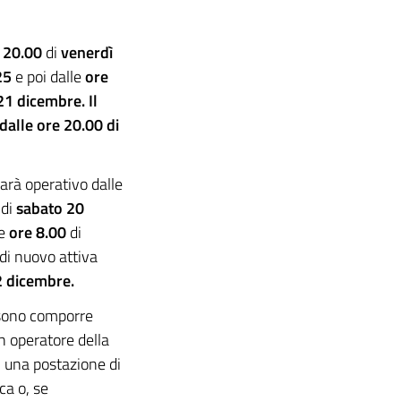
 20.00
di
venerdì
25
e poi dalle
ore
1 dicembre. Il
dalle ore 20.00 di
arà operativo dalle
di
sabato 20
le
ore 8.00
di
di nuovo attiva
2 dicembre.
ssono comporre
n operatore della
i una postazione di
ca o, se