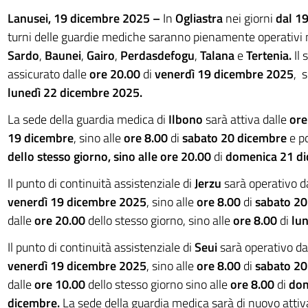
Lanusei, 19 dicembre 2025 –
In
Ogliastra
nei giorni
dal 1
turni delle guardie mediche saranno pienamente operativi n
Sardo
,
Baunei
,
Gairo
,
Perdasdefogu
,
Talana
e
Tertenia.
Il 
assicurato dalle
ore 20.00
di
venerdì 19 dicembre 2025
, s
lunedì 22 dicembre 2025.
La sede della guardia medica di
Ilbono
sarà attiva dalle
ore
19 dicembre
, sino alle
ore 8.00
di
sabato 20 dicembre
e p
dello stesso giorno, sino alle
ore 20.00
di
domenica 21 di
Il punto di continuità assistenziale di
Jerzu
sarà operativo d
venerdì 19 dicembre
2025
, sino alle
ore 8.00
di
sabato 2
dalle
ore 20.00
dello stesso giorno, sino alle
ore 8.00
di
lun
Il punto di continuità assistenziale di
Seui
sarà operativo da
venerdì 19 dicembre
2025
, sino alle
ore 8.00
di
sabato 20
dalle
ore 10.00
dello stesso giorno sino alle
ore 8.00
di
dom
dicembre.
La sede della guardia medica sarà di nuovo attiv