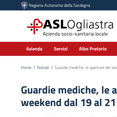
Vai ai contenuti
Regione Autonoma della Sardegna
Vai al menu di navigazione
Vai al footer
ASL
Ogliastra
Azienda socio-sanitaria locale
Submenu
Azienda
Servizi
Albo Pretorio
Home
/
Notizie
/
Guardie mediche, le aperture del w
Guardie mediche, le a
weekend dal 19 al 2