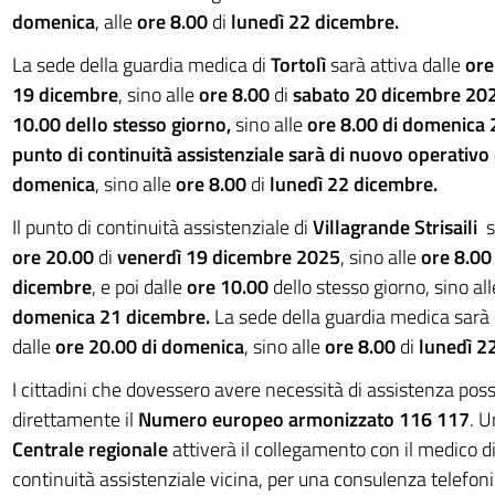
domenica
, alle
ore 8.00
di
lunedì 22 dicembre.
La sede della guardia medica di
Tortolì
sarà attiva dalle
ore
19 dicembre
, sino alle
ore 8.00
di
sabato 20 dicembre
20
10.00 dello stesso giorno,
sino alle
ore 8.00 di domenica 2
punto di continuità assistenziale sarà di nuovo operativo 
domenica
, sino alle
ore 8.00
di
lunedì 22 dicembre.
Il punto di continuità assistenziale di
Villagrande Strisaili
s
ore 20.00
di
venerdì 19 dicembre
2025
, sino alle
ore 8.00
dicembre
, e poi dalle
ore 10.00
dello stesso giorno, sino al
domenica 21 dicembre.
La sede della guardia medica sarà 
dalle
ore 20.00 di domenica
, sino alle
ore 8.00
di
lunedì 2
I cittadini che dovessero avere necessità di assistenza po
direttamente il
Numero europeo armonizzato 116 117
. U
Centrale regionale
attiverà il collegamento con il medico d
continuità assistenziale vicina, per una consulenza telefoni