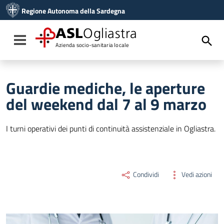
Vai ai contenuti
Regione Autonoma della Sardegna
Vai al menu di navigazione
Vai al footer
ASL
Ogliastra
Toggle navigation
Azienda socio-sanitaria locale
Guardie mediche, le aperture
del weekend dal 7 al 9 marzo
I turni operativi dei punti di continuità assistenziale in Ogliastra.
Condividi
Vedi azioni