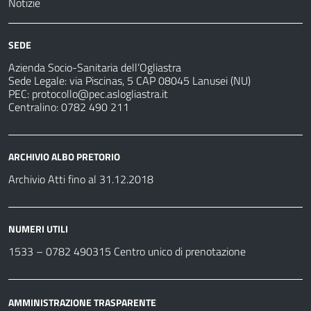
Notizie
SEDE
Azienda Socio-Sanitaria dell’Ogliastra
Sede Legale: via Piscinas, 5 CAP 08045 Lanusei (NU)
PEC:
protocollo@pec.aslogliastra.it
Centralino: 0782 490 211
ARCHIVIO ALBO PRETORIO
Archivio Atti fino al 31.12.2018
NUMERI UTILI
1533 –
0782 490315
Centro unico di prenotazione
AMMINISTRAZIONE TRASPARENTE