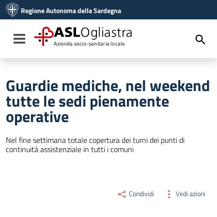
Vai ai contenuti
Regione Autonoma della Sardegna
Vai al menu di navigazione
Vai al footer
ASL
Ogliastra
Toggle navigation
Azienda socio-sanitaria locale
Guardie mediche, nel weekend
tutte le sedi pienamente
operative
Nel fine settimana totale copertura dei turni dei punti di
continuità assistenziale in tutti i comuni
Condividi
Vedi azioni