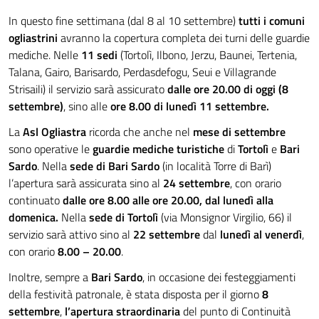
In questo fine settimana (dal 8 al 10 settembre)
tutti i comuni
ogliastrini
avranno la copertura completa dei turni delle guardie
mediche. Nelle
11 sedi
(Tortolì, Ilbono, Jerzu, Baunei, Tertenia,
Talana, Gairo, Barisardo, Perdasdefogu, Seui e Villagrande
Strisaili) il servizio sarà assicurato
dalle ore 20.00 di oggi
(8
settembre)
, sino alle
ore 8.00 di lunedì 11 settembre.
La
Asl Ogliastra
ricorda che anche nel
mese di settembre
sono operative le
guardie mediche turistiche
di
Tortolì
e
Bari
Sardo
. Nella
sede di Bari Sardo
(in località Torre di Barì)
l’apertura sarà assicurata sino al
24 settembre
, con orario
continuato
dalle ore 8.00 alle ore 20.00, dal lunedì alla
domenica.
Nella
sede di Tortolì
(via Monsignor Virgilio, 66) il
servizio sarà attivo sino al
22 settembre
dal
lunedì al venerdì
,
con orario
8.00 – 20.00
.
Inoltre, sempre a
Bari Sardo
, in occasione dei festeggiamenti
della festività patronale, è stata disposta per il giorno
8
settembre
,
l’apertura straordinaria
del punto di Continuità