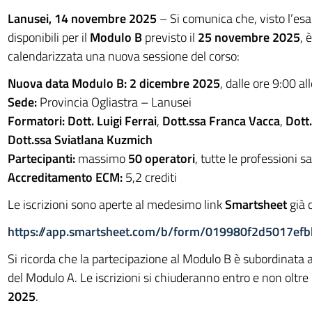
Lanusei, 14 novembre 2025
– Si comunica che, visto l’esa
disponibili per il
Modulo B
previsto il
25 novembre 2025
, 
calendarizzata una nuova sessione del corso:
Nuova data Modulo B:
2 dicembre 2025
, dalle ore 9:00 al
Sede:
Provincia Ogliastra – Lanusei
Formatori:
Dott. Luigi Ferrai
,
Dott.ssa Franca Vacca
,
Dott.
Dott.ssa Sviatlana Kuzmich
Partecipanti:
massimo
50 operatori
, tutte le professioni s
Accreditamento ECM:
5,2 crediti
Le iscrizioni sono aperte al medesimo link
Smartsheet
già 
https://app.smartsheet.com/b/form/019980f2d5017ef
Si ricorda che la partecipazione al Modulo B è subordinata
del Modulo A. Le iscrizioni si chiuderanno entro e non oltre 
2025
.