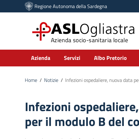
Vai ai contenuti
Regione Autonoma della Sardegna
Vai al menu di navigazione
Vai al footer
ASL
Ogliastra
Azienda socio-sanitaria locale
Submenu
Azienda
Servizi
Albo Pretorio
Home
/
Notizie
/
Infezioni ospedaliere, nuova data pe
Infezioni ospedaliere
per il modulo B del c