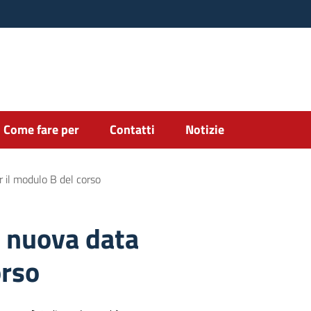
Come fare per
Contatti
Notizie
r il modulo B del corso
, nuova data
orso