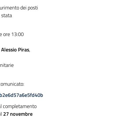
urimento dei posti
è stata
le ore 13:00
 Alessio Piras
,
anitarie
comunicato:
bb2e6d57a6e5fd40b
 al completamento
il
27 novembre