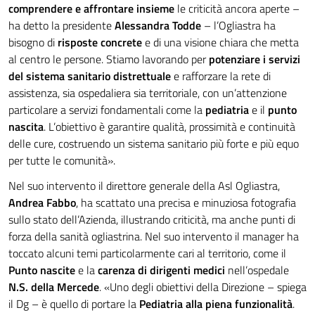
comprendere e affrontare insieme
le criticità ancora aperte –
ha detto la presidente
Alessandra Todde
– l’Ogliastra ha
bisogno di
risposte concrete
e di una visione chiara che metta
al centro le persone. Stiamo lavorando per
potenziare i servizi
del sistema sanitario distrettuale
e rafforzare la rete di
assistenza, sia ospedaliera sia territoriale, con un’attenzione
particolare a servizi fondamentali come la
pediatria
e il
punto
nascita
. L’obiettivo è garantire qualità, prossimità e continuità
delle cure, costruendo un sistema sanitario più forte e più equo
per tutte le comunità».
Nel suo intervento il direttore generale della Asl Ogliastra,
Andrea Fabbo
, ha scattato una precisa e minuziosa fotografia
sullo stato dell’Azienda, illustrando criticità, ma anche punti di
forza della sanità ogliastrina. Nel suo intervento il manager ha
toccato alcuni temi particolarmente cari al territorio, come il
Punto nascite
e la
carenza di dirigenti medici
nell’ospedale
N.S. della Mercede
. «Uno degli obiettivi della Direzione – spiega
il Dg – è quello di portare la
Pediatria alla piena funzionalità
.