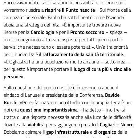
Successivamente, se ci saranno le possibilità e le condizioni,
vorremmo riuscire a
riaprire il Punto nascite
». Sul fronte della
carenza di personale, Fabbo ha sottolineato come l’Azienda
abbia una strategia definita. «È importante trovare nuove
risorse per la
Cardiologia
e per il
Pronto soccorso
– spiega –
ma ci impegniamo a trovare risposte per tutti quei reparti e
servizi che necessitano di essere potenziati». Un’altra priorità
per il nuovo Dg è il
rafforzamento della sanità territoriale
.
«L’Ogliastra ha una popolazione molto anziana – sottolinea –
per questo è importante portare il
luogo di cura più vicino alle
persone
».
Sulla questione del punto nascite è intervenuto anche il
sindaco di Lanusei e presidente della Conferenza,
Davide
Burchi
: «Poter far nascere un cittadino nella propria terra è per
noi una
questione importantissima
– ha detto – inoltre, si
tratta di una risposta necessaria anche alla luce delle difficoltà
dovute alla
viabilità
per raggiungere i presidi di
Cagliari
e
Nuoro
.
Dobbiamo colmare il
gap infrastrutturale
e di
organico
della