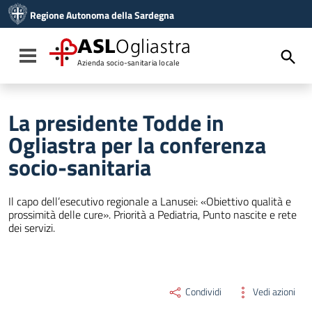
Vai ai contenuti
Regione Autonoma della Sardegna
Vai al menu di navigazione
Vai al footer
ASL
Ogliastra
Toggle navigation
Azienda socio-sanitaria locale
La presidente Todde in
Ogliastra per la conferenza
socio-sanitaria
Il capo dell’esecutivo regionale a Lanusei: «Obiettivo qualità e
prossimità delle cure». Priorità a Pediatria, Punto nascite e rete
dei servizi.
Condividi
Vedi azioni