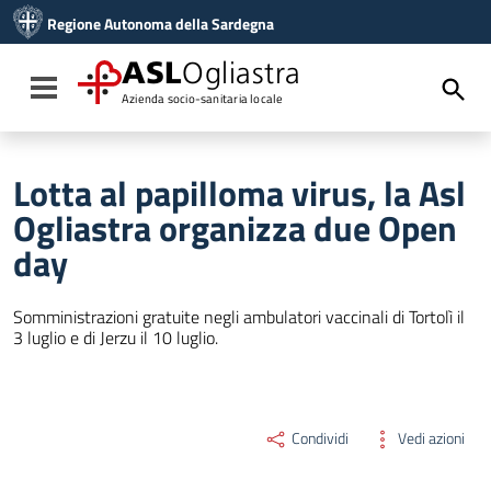
Vai ai contenuti
Regione Autonoma della Sardegna
Vai al menu di navigazione
Vai al footer
ASL
Ogliastra
Toggle navigation
Azienda socio-sanitaria locale
Lotta al papilloma virus, la Asl
Ogliastra organizza due Open
day
Somministrazioni gratuite negli ambulatori vaccinali di Tortolì il
3 luglio e di Jerzu il 10 luglio.
Condividi
Vedi azioni