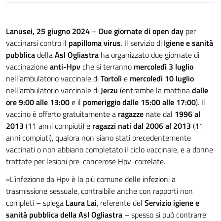
Lanusei, 25 giugno 2024
–
Due giornate di open day
per
vaccinarsi contro il
papilloma virus
. Il servizio di
Igiene e sanità
pubblica
della
Asl Ogliastra
ha organizzato due giornate di
vaccinazione
anti-Hpv
che si terranno
mercoledì 3 luglio
nell’ambulatorio vaccinale di
Tortolì
e
mercoledì 10 luglio
nell’ambulatorio vaccinale di
Jerzu
(entrambe la mattina
dalle
ore 9:00 alle 13:00
e il
pomeriggio dalle 15:00 alle 17:00
). Il
vaccino è offerto gratuitamente a
ragazze
nate dal
1996 al
2013
(11 anni compiuti) e
ragazzi nati dal 2006 al 2013
(11
anni compiuti), qualora non siano stati precedentemente
vaccinati o non abbiano completato il ciclo vaccinale, e a donne
trattate per lesioni pre-cancerose Hpv-correlate.
«L’infezione da Hpv è la più comune delle infezioni a
trasmissione sessuale, contraibile anche con rapporti non
completi – spiega
Laura Lai
, referente del
Servizio igiene e
sanità pubblica della Asl Ogliastra
– spesso si può contrarre