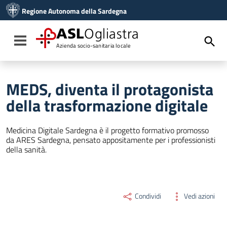
Vai ai contenuti
Regione Autonoma della Sardegna
Vai al menu di navigazione
Vai al footer
ASL
Ogliastra
Toggle navigation
Azienda socio-sanitaria locale
MEDS, diventa il protagonista
della trasformazione digitale
Medicina Digitale Sardegna è il progetto formativo promosso
da ARES Sardegna, pensato appositamente per i professionisti
della sanità.
Condividi
Vedi azioni