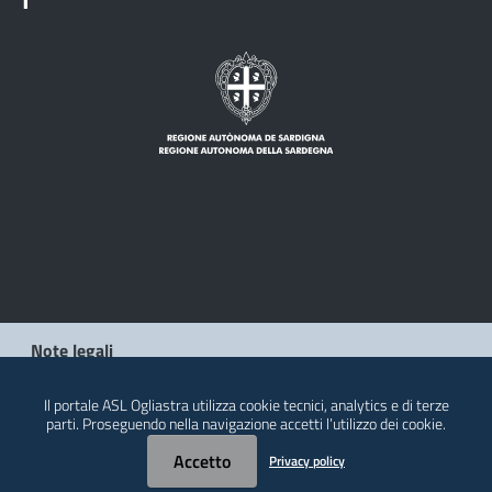
Note legali
Privacy policy
Il portale ASL Ogliastra utilizza cookie tecnici, analytics e di terze
parti. Proseguendo nella navigazione accetti l’utilizzo dei cookie.
Contatti
Accetto
Privacy policy
© 2026 Regione Autonoma della Sardegna