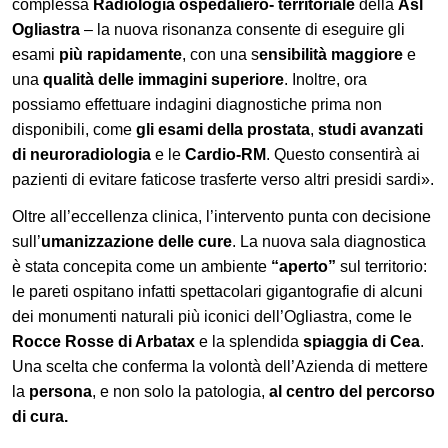
complessa
Radiologia ospedaliero- territoriale
della
Asl
Ogliastra
– la nuova risonanza consente di eseguire gli
esami
più rapidamente
, con una s
ensibilità maggiore
e
una
qualità delle immagini superiore
. Inoltre, ora
possiamo effettuare indagini diagnostiche prima non
disponibili, come
gli esami della prostata
,
studi avanzati
di neuroradiologia
e le
Cardio-RM
. Questo consentirà ai
pazienti di evitare faticose trasferte verso altri presidi sardi».
Oltre all’eccellenza clinica, l’intervento punta con decisione
sull’
umanizzazione delle cure
. La nuova sala diagnostica
è stata concepita come un ambiente
“aperto”
sul territorio:
le pareti ospitano infatti spettacolari gigantografie di alcuni
dei monumenti naturali più iconici dell’Ogliastra, come le
Rocce Rosse di Arbatax
e la splendida
spiaggia di
Cea
.
Una scelta che conferma la volontà dell’Azienda di mettere
la
persona
, e non solo la patologia,
al centro del percorso
di cura.