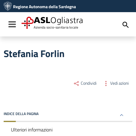
Vai ai contenuti
Regione Autonoma della Sardegna
Vai al menu di navigazione
Vai al footer
ASL
Ogliastra
Toggle navigation
Azienda socio-sanitaria locale
Stefania Forlin
Condividi
Vedi azioni
INDICE DELLA PAGINA
Ulteriori informazioni