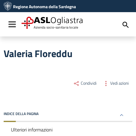
Vai ai contenuti
Regione Autonoma della Sardegna
Vai al menu di navigazione
Vai al footer
ASL
Ogliastra
Toggle navigation
Azienda socio-sanitaria locale
Valeria Floreddu
Condividi
Vedi azioni
INDICE DELLA PAGINA
Ulteriori informazioni