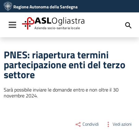
Vai ai contenuti
Regione Autonoma della Sardegna
Vai al menu di navigazione
Vai al footer
ASL
Ogliastra
Toggle navigation
Azienda socio-sanitaria locale
PNES: riapertura termini
partecipazione enti del terzo
settore
Sarà possibile inviare le domande entro e non oltre il 30
novembre 2024.
Condividi
Vedi azioni