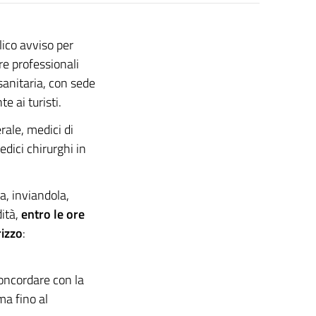
ico avviso per
re professionali
sanitaria, con sede
e ai turisti.
rale, medici di
edici chirurghi in
a, inviandola,
dità,
entro le ore
rizzo
:
concordare con la
ma fino al