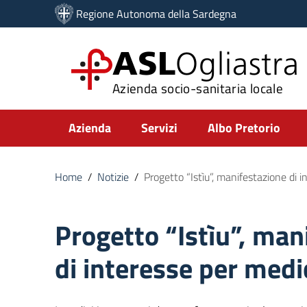
Vai ai contenuti
Regione Autonoma della Sardegna
Vai al menu di navigazione
Vai al footer
ASL
Ogliastra
Azienda socio-sanitaria locale
Submenu
Azienda
Servizi
Albo Pretorio
Home
/
Notizie
/
Progetto “Istìu”, manifestazione di i
Progetto “Istìu”, man
di interesse per medi