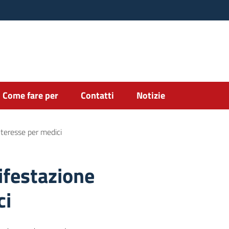
Come fare per
Contatti
Notizie
nteresse per medici
ifestazione
ci