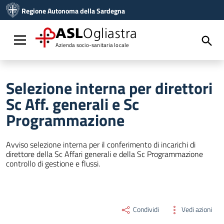
Vai ai contenuti
Regione Autonoma della Sardegna
Vai al menu di navigazione
Vai al footer
ASL
Ogliastra
Toggle navigation
Azienda socio-sanitaria locale
Selezione interna per direttori
Sc Aff. generali e Sc
Programmazione
Avviso selezione interna per il conferimento di incarichi di
direttore della Sc Affari generali e della Sc Programmazione
controllo di gestione e flussi.
Condividi
Vedi azioni