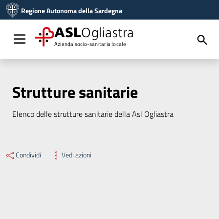
Vai ai contenuti
Regione Autonoma della Sardegna
Vai al menu di navigazione
Vai al footer
ASL
Ogliastra
Toggle navigation
Azienda socio-sanitaria locale
Strutture sanitarie
Elenco delle strutture sanitarie della Asl Ogliastra
Condividi
Vedi azioni