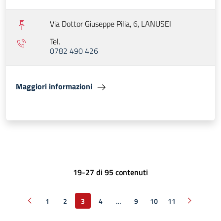
Via Dottor Giuseppe Pilia, 6,
LANUSEI
Tel.
0782 490 426
Maggiori informazioni
19-27 di 95 contenuti
1
2
3
4
…
9
10
11
Pagina precedente
Pagina suc