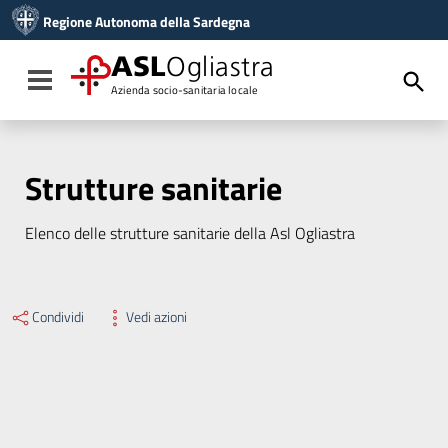
Vai ai contenuti
Regione Autonoma della Sardegna
Vai al menu di navigazione
Vai al footer
ASL
Ogliastra
Toggle navigation
Azienda socio-sanitaria locale
Strutture sanitarie
Elenco delle strutture sanitarie della Asl Ogliastra
Condividi
Vedi azioni