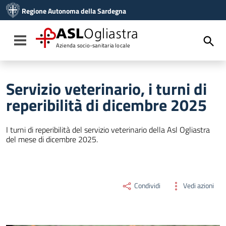
Vai ai contenuti
Regione Autonoma della Sardegna
Vai al menu di navigazione
Vai al footer
ASL
Ogliastra
Toggle navigation
Azienda socio-sanitaria locale
Servizio veterinario, i turni di
reperibilità di dicembre 2025
I turni di reperibilità del servizio veterinario della Asl Ogliastra
del mese di dicembre 2025.
Condividi
Vedi azioni