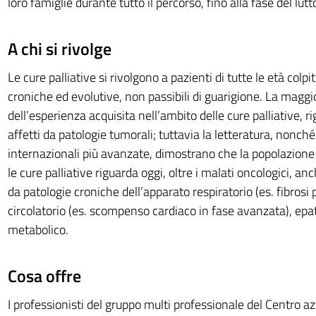
loro famiglie durante tutto il percorso, fino alla fase del lutt
A chi si rivolge
Le cure palliative si rivolgono a pazienti di tutte le età colpi
croniche ed evolutive, non passibili di guarigione. La maggi
dell’esperienza acquisita nell’ambito delle cure palliative, r
affetti da patologie tumorali; tuttavia la letteratura, nonch
internazionali più avanzate, dimostrano che la popolazione 
le cure palliative riguarda oggi, oltre i malati oncologici, anc
da patologie croniche dell’apparato respiratorio (es. fibrosi
circolatorio (es. scompenso cardiaco in fase avanzata), epa
metabolico.
Cosa offre
I professionisti del gruppo multi professionale del Centro az