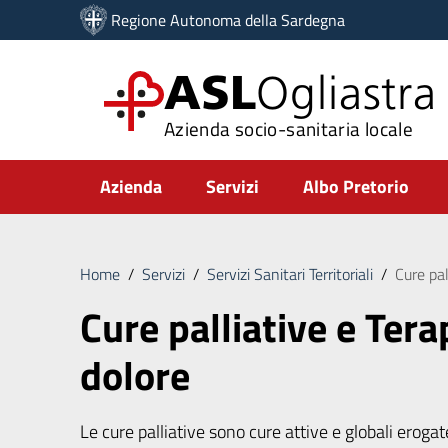
Vai ai contenuti
Regione Autonoma della Sardegna
Vai al menu di navigazione
Vai al footer
ASL
Ogliastra
Azienda socio-sanitaria locale
Submenu
Azienda
Servizi
Albo Pretorio
Home
/
Servizi
/
Servizi Sanitari Territoriali
/
Cure pal
Cure palliative e Tera
dolore
Le cure palliative sono cure attive e globali erogat