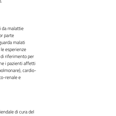
o.
ti da malattie
or parte
iguarda malati
é le esperienze
di riferimento per
he i pazienti affetti
 polmonare), cardio-
to-renale e
iendale di cura del