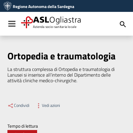
Vai ai contenuti
Regione Autonoma della Sardegna
Vai al menu di navigazione
Vai al footer
ASL
Ogliastra
Toggle navigation
Azienda socio-sanitaria locale
Ortopedia e traumatologia
La struttura complessa di Ortopedia e traumatologia di
Lanusei si inserisce all’interno del Dipartimento delle
attività cliniche medico-chirurgiche.
Condividi
Vedi azioni
Tempo di lettura