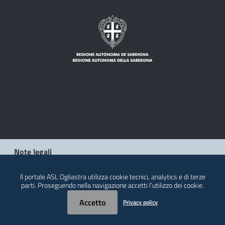
Note legali
Privacy policy
Il portale ASL Ogliastra utilizza cookie tecnici, analytics e di terze
parti. Proseguendo nella navigazione accetti l’utilizzo dei cookie.
Contatti
Accetto
Privacy policy
© 2026 Regione Autonoma della Sardegna