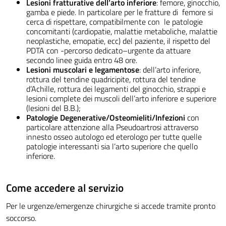
Lesioni fratturative dell’arto inferiore
: femore, ginocchio,
gamba e piede. In particolare per le fratture di femore si
cerca di rispettare, compatibilmente con le patologie
concomitanti (cardiopatie, malattie metaboliche, malattie
neoplastiche, emopatie, ecc) del paziente, il rispetto del
PDTA con -percorso dedicato–urgente da attuare
secondo linee guida entro 48 ore.
Lesioni muscolari e legamentose
: dell’arto inferiore,
rottura del tendine quadricipite, rottura del tendine
d’Achille, rottura dei legamenti del ginocchio, strappi e
lesioni complete dei muscoli dell’arto inferiore e superiore
(lesioni del B.B.);
Patologie Degenerative/Osteomieliti/Infezioni
con
particolare attenzione alla Pseudoartrosi attraverso
innesto osseo autologo ed eterologo per tutte quelle
patologie interessanti sia l’arto superiore che quello
inferiore.
Come accedere al servizio
Per le urgenze/emergenze chirurgiche si accede tramite pronto
soccorso.