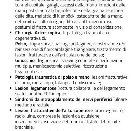
tunnel cubitale, gangli, ascessi della mano, infezioni delle
mani post-traumatiche, infezione della guaina tendinea
delle dita, malattia di Kienböck, osteoartrite della mano,
deformità a collo di cigno, dito a scatto, rizoartrosi,
postumi di fratture scomposte in vizio di consolidazione;
Chirurgia Artroscopica
di patologia traumatica e
degenerativa di:
Polso,
diagnostica, shaving cartilagineo, ricostruzione e/o
reinserzione di fibrocartilagine triangolare, trattamento di
lesioni fratturative dell’articolazione del polso
;
Ginocchio
: diagnostica , shaving condrale e perforazioni
multiple, meniscectomia selettiva, ricostruzione
legamentosa;
Patologia traumatica di polso e mano:
lesioni fratturative
di carpo, metacarpo, falangi ed epifisi radiale;
Lesioni legamentose
(rottura collaterali e del legamento
scafo-lunatoe FCT in open);
Sindromi da intrappolamento dei nervi periferici
(ulnare
mediano e radiale);
Lesioni fratturative
dell’arto superiore
: omero-gomito,
radio-ulna, comprese le lesioni da avulsione
inserzione/disinserzione del tendine distale del bicipite
brachiale;