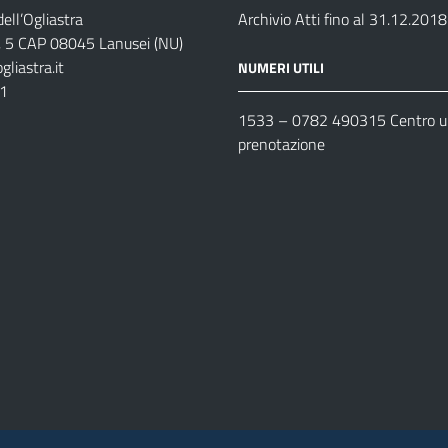
ell’Ogliastra
Archivio Atti fino al 31.12.2018
s, 5 CAP 08045 Lanusei (NU)
liastra.it
NUMERI UTILI
11
1533 –
0782 490315
Centro un
prenotazione