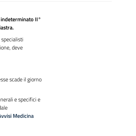
o indeterminato
II°
iastra.
specialisti
sione, deve
esse scade il giorno
nerali e specifici e
dale
Avvisi Medicina