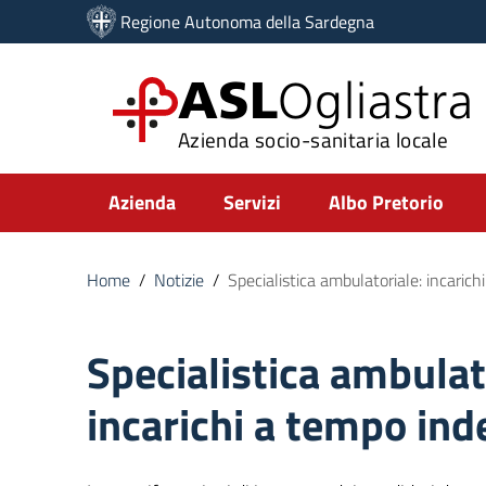
Vai ai contenuti
Regione Autonoma della Sardegna
Vai al menu di navigazione
Vai al footer
ASL
Ogliastra
Azienda socio-sanitaria locale
Submenu
Azienda
Servizi
Albo Pretorio
Home
/
Notizie
/
Specialistica ambulatoriale: incaric
Specialistica ambulat
incarichi a tempo in